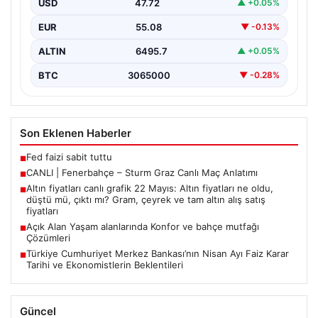
USD
47.72
▲ +0.05%
EUR
55.08
▼ -0.13%
ALTIN
6495.7
▲ +0.05%
BTC
3065000
▼ -0.28%
Son Eklenen Haberler
Fed faizi sabit tuttu
■
CANLI | Fenerbahçe – Sturm Graz Canlı Maç Anlatımı
■
Altın fiyatları canlı grafik 22 Mayıs: Altın fiyatları ne oldu,
■
düştü mü, çıktı mı? Gram, çeyrek ve tam altın alış satış
fiyatları
Açık Alan Yaşam alanlarında Konfor ve bahçe mutfağı
■
Çözümleri
Türkiye Cumhuriyet Merkez Bankası’nın Nisan Ayı Faiz Karar
■
Tarihi ve Ekonomistlerin Beklentileri
Güncel