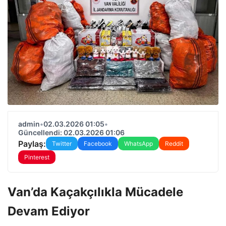
admin
•
02.03.2026 01:05
•
Güncellendi: 02.03.2026 01:06
Paylaş:
Twitter
Facebook
WhatsApp
Reddit
Pinterest
Van’da Kaçakçılıkla Mücadele
Devam Ediyor