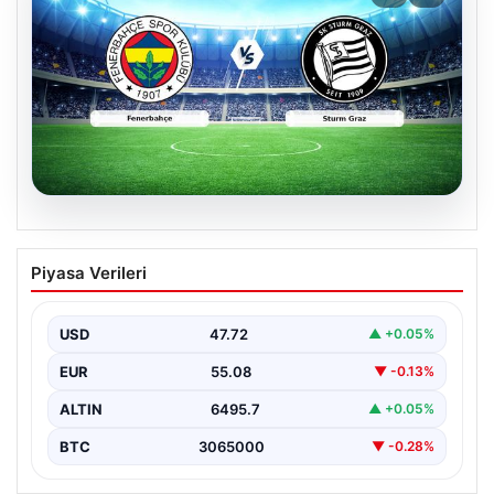
05.08.2026
CANLI | Fenerbahçe – Sturm Graz Canlı
Piyasa Verileri
Maç Anlatımı
USD
47.72
▲ +0.05%
EUR
55.08
▼ -0.13%
ALTIN
6495.7
▲ +0.05%
BTC
3065000
▼ -0.28%