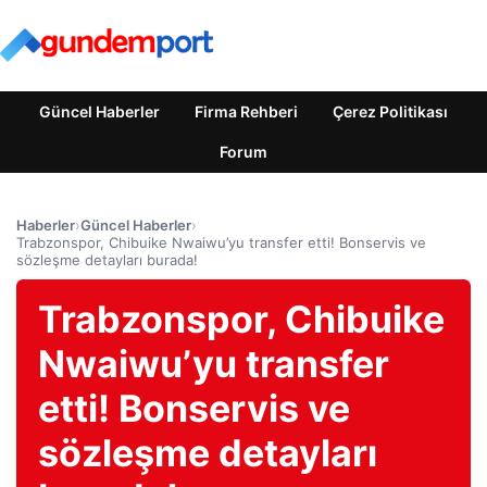
Güncel Haberler
Firma Rehberi
Çerez Politikası
Forum
Haberler
›
Güncel Haberler
›
Trabzonspor, Chibuike Nwaiwu’yu transfer etti! Bonservis ve
sözleşme detayları burada!
Trabzonspor, Chibuike
Nwaiwu’yu transfer
etti! Bonservis ve
sözleşme detayları