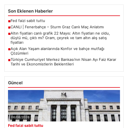
Son Eklenen Haberler
Fed faizi sabit tuttu
■
CANLI | Fenerbahçe – Sturm Graz Canlı Maç Anlatımı
■
Altın fiyatları canlı grafik 22 Mayıs: Altın fiyatları ne oldu,
■
düştü mü, çıktı mı? Gram, çeyrek ve tam altın alış satış
fiyatları
Açık Alan Yaşam alanlarında Konfor ve bahçe mutfağı
■
Çözümleri
Türkiye Cumhuriyet Merkez Bankası’nın Nisan Ayı Faiz Karar
■
Tarihi ve Ekonomistlerin Beklentileri
Güncel
06/08/2026
Fed faizi sabit tuttu