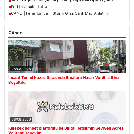
Terör Örgütü DAEŞ’e Karşı Geniş Kapsamlı Operasyonlar
■
Fed faizi sabit tuttu
■
CANLI | Fenerbahçe – Sturm Graz Canlı Maç Anlatımı
■
Güncel
08/08/2026
İnşaat Temel Kazısı Sırasında Binalara Hasar Verdi: 4 Bina
Boşaltıldı
08/08/2026
Kelebek sohbet platformu İle Dijital İletişimin Seviyeli Adresi
Ve Chat Deneyimi