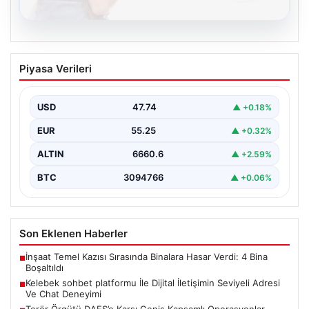
08.08.2026
Kelebek sohbet platformu İle Dijital
Piyasa Verileri
İletişimin Seviyeli Adresi Ve Chat
Deneyimi
USD
47.74
▲ +0.18%
İnternet çağında insanların güvenli bir biçimde iletişim
sağlaması ciddi bir hassasiyet barındırmaktadır. Halen
EUR
55.25
▲ +0.32%
pek…
ALTIN
6660.6
▲ +2.59%
BTC
3094766
▲ +0.06%
Son Eklenen Haberler
İnşaat Temel Kazısı Sırasında Binalara Hasar Verdi: 4 Bina
■
Boşaltıldı
Kelebek sohbet platformu İle Dijital İletişimin Seviyeli Adresi
■
Ve Chat Deneyimi