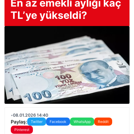
En az emekli aylığı kaç
TL’ye yükseldi?
•
08.01.2026 14:40
Paylaş:
Twitter
Facebook
WhatsApp
Reddit
Pinterest