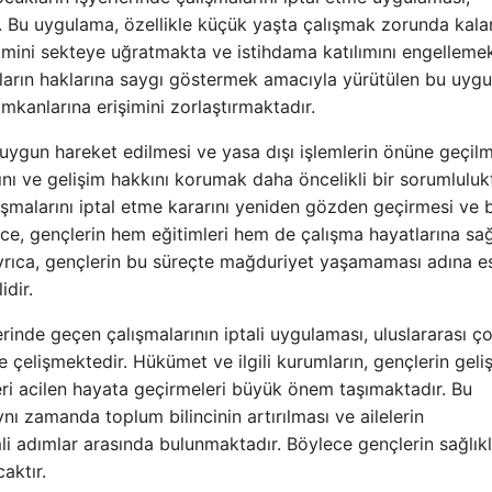
or. Bu uygulama, özellikle küçük yaşta çalışmak zorunda kala
imini sekteye uğratmakta ve istihdama katılımını engellemek
ların haklarına saygı göstermek amacıyla yürütülen bu uyg
imkanlarına erişimini zorlaştırmaktadır.
uygun hareket edilmesi ve yasa dışı işlemlerin önüne geçilm
ı ve gelişim hakkını korumak daha öncelikli bir sorumlulukt
alışmalarını iptal etme kararını yeniden gözden geçirmesi ve 
 gençlerin hem eğitimleri hem de çalışma hayatlarına sağl
 Ayrıca, gençlerin bu süreçte mağduriyet yaşamaması adına 
idir.
erinde geçen çalışmalarının iptali uygulaması, uluslararası ç
e çelişmektedir. Hükümet ve ilgili kurumların, gençlerin geliş
i acilen hayata geçirmeleri büyük önem taşımaktadır. Bu
ı zamanda toplum bilincinin artırılması ve ailelerin
mli adımlar arasında bulunmaktadır. Böylece gençlerin sağlıkl
aktır.