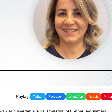
Paylaş:
Twitter
Facebook
WhatsApp
Reddit
Pinte
ukların işyerlerinde çalışmalarını iptal etme uygulaması,