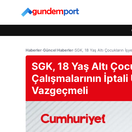
Haberler
›
Güncel Haberler
›
SGK, 18 Yaş Altı Çocukların İşy
SGK, 18 Yaş Altı Çoc
Çalışmalarının İptal
Vazgeçmeli