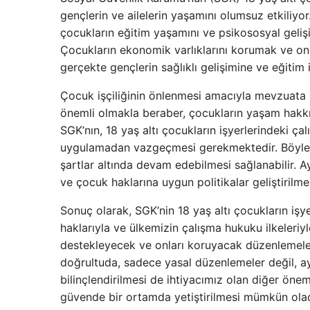
gençlerin ve ailelerin yaşamını olumsuz etkiliy
çocukların eğitim yaşamını ve psikososyal geliş
Çocukların ekonomik varlıklarını korumak ve on
gerçekte gençlerin sağlıklı gelişimine ve eğitim 
Çocuk işçiliğinin önlenmesi amacıyla mevzuata 
önemli olmakla beraber, çocukların yaşam hakkın
SGK’nın, 18 yaş altı çocukların işyerlerindeki ç
uygulamadan vazgeçmesi gerekmektedir. Böylece,
şartlar altında devam edebilmesi sağlanabilir.
ve çocuk haklarına uygun politikalar geliştirilmel
Sonuç olarak, SGK’nin 18 yaş altı çocukların işy
haklarıyla ve ülkemizin çalışma hukuku ilkeleriyl
destekleyecek ve onları koruyacak düzenlemeler
doğrultuda, sadece yasal düzenlemeler değil, ayn
bilinçlendirilmesi de ihtiyacımız olan diğer öne
güvende bir ortamda yetiştirilmesi mümkün olac