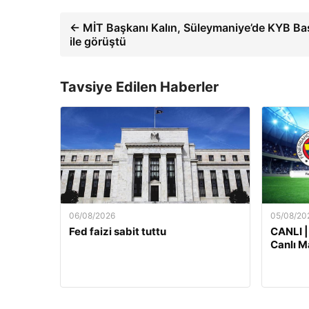
← MİT Başkanı Kalın, Süleymaniye’de KYB Ba
ile görüştü
Tavsiye Edilen Haberler
06/08/2026
05/08/20
Fed faizi sabit tuttu
CANLI |
Canlı M