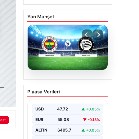
Yan Manşet
05.08.2026
CANLI | Fenerbahçe –
Piyasa Verileri
Sturm Graz Canlı Maç
Anlatımı
USD
47.72
▲ +0.05%
EUR
55.08
▼ -0.13%
rest
ALTIN
6495.7
▲ +0.05%