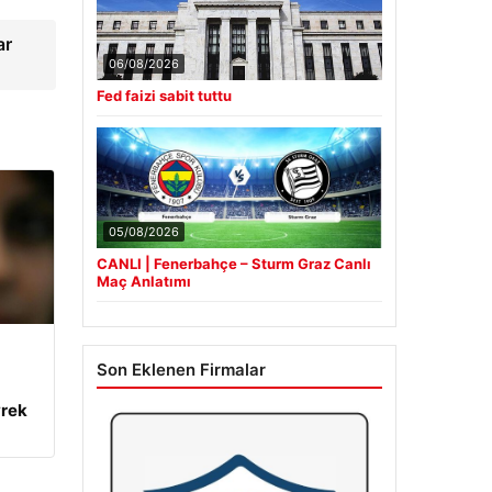
ar
06/08/2026
Fed faizi sabit tuttu
05/08/2026
CANLI | Fenerbahçe – Sturm Graz Canlı
Maç Anlatımı
Son Eklenen Firmalar
yrek