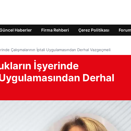
Güncel Haberler
Firma Rehberi
Çerez Politikası
Foru
erinde Çalışmalarının İptali Uygulamasından Derhal Vazgeçmeli
ukların İşyerinde
i Uygulamasından Derhal