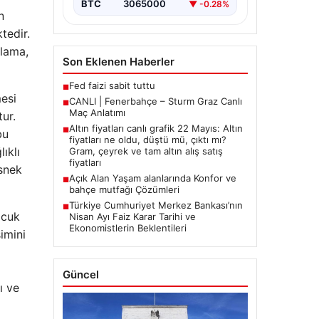
BTC
3065000
▼ -0.28%
n
tedir.
ulama,
Son Eklenen Haberler
Fed faizi sabit tuttu
■
esi
CANLI | Fenerbahçe – Sturm Graz Canlı
■
Maç Anlatımı
ur.
Altın fiyatları canlı grafik 22 Mayıs: Altın
■
bu
fiyatları ne oldu, düştü mü, çıktı mı?
ıklı
Gram, çeyrek ve tam altın alış satış
fiyatları
esnek
Açık Alan Yaşam alanlarında Konfor ve
■
bahçe mutfağı Çözümleri
Türkiye Cumhuriyet Merkez Bankası’nın
■
ocuk
Nisan Ayı Faiz Karar Tarihi ve
Ekonomistlerin Beklentileri
imini
Güncel
ı ve