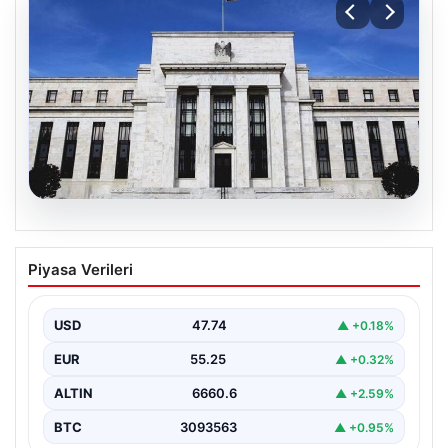
06.08.2026
Fed faizi sabit tuttu
Piyasa Verileri
USD
47.74
▲ +0.18%
EUR
55.25
▲ +0.32%
ALTIN
6660.6
▲ +2.59%
BTC
3093563
▲ +0.95%