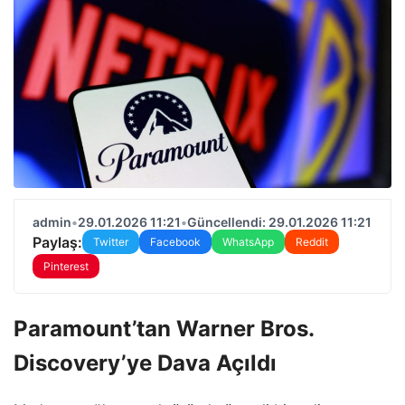
admin
•
29.01.2026 11:21
•
Güncellendi: 29.01.2026 11:21
Paylaş:
Twitter
Facebook
WhatsApp
Reddit
Pinterest
Paramount’tan Warner Bros.
Discovery’ye Dava Açıldı