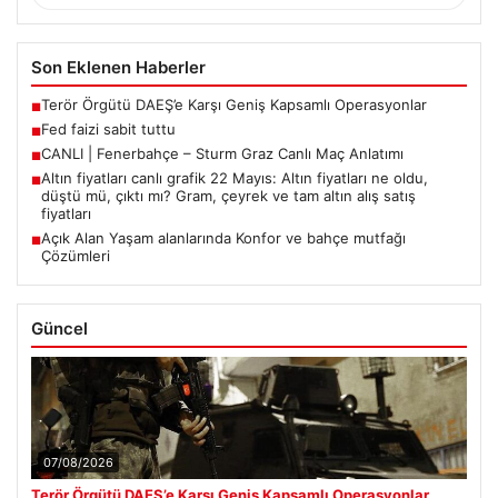
Son Eklenen Haberler
Terör Örgütü DAEŞ’e Karşı Geniş Kapsamlı Operasyonlar
■
Fed faizi sabit tuttu
■
CANLI | Fenerbahçe – Sturm Graz Canlı Maç Anlatımı
■
Altın fiyatları canlı grafik 22 Mayıs: Altın fiyatları ne oldu,
■
düştü mü, çıktı mı? Gram, çeyrek ve tam altın alış satış
fiyatları
Açık Alan Yaşam alanlarında Konfor ve bahçe mutfağı
■
Çözümleri
Güncel
07/08/2026
Terör Örgütü DAEŞ’e Karşı Geniş Kapsamlı Operasyonlar