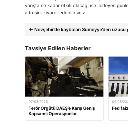
yarışta ne kadar etkili olacağı ise ilerleyen gü
adresini ziyaret edebilirsiniz.
← Nevşehir’de kaybolan Sümeyye’den üzücü 
Tavsiye Edilen Haberler
07/08/2026
06/08/20
Terör Örgütü DAEŞ’e Karşı Geniş
Fed faiz
Kapsamlı Operasyonlar