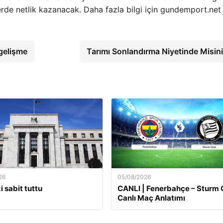
nlerde netlik kazanacak. Daha fazla bilgi için gundemport.net
gelişme
Tarımı Sonlandırma Niyetinde Misin
26
05/08/2026
i sabit tuttu
CANLI | Fenerbahçe – Sturm 
Canlı Maç Anlatımı