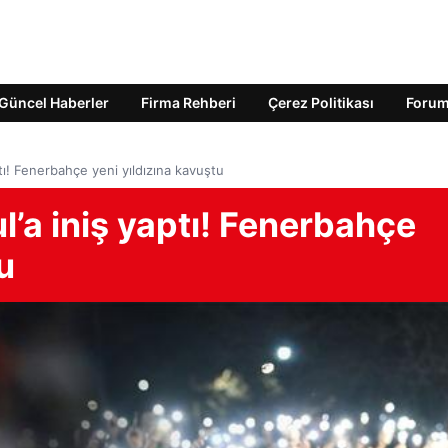
Güncel Haberler
Firma Rehberi
Çerez Politikası
Foru
tı! Fenerbahçe yeni yıldızına kavuştu
l’a iniş yaptı! Fenerbahçe
u