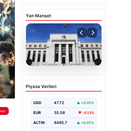
Yan Manşet
06.08.2026
Fed faizi sabit tuttu
Piyasa Verileri
USD
47.72
▲ +0.05%
rest
EUR
55.08
▼ -0.13%
ALTIN
6495.7
▲ +0.05%