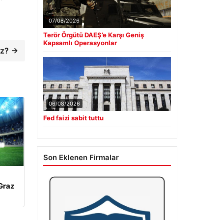
07/08/2026
Terör Örgütü DAEŞ’e Karşı Geniş
Kapsamlı Operasyonlar
iz? →
06/08/2026
Fed faizi sabit tuttu
Son Eklenen Firmalar
Graz