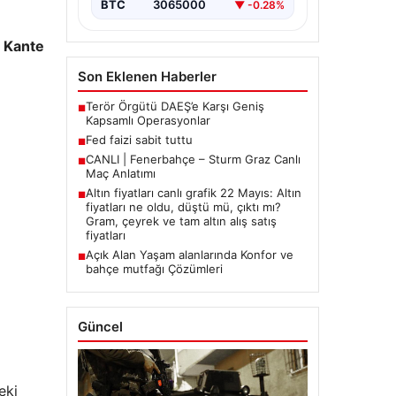
BTC
3065000
▼ -0.28%
 Kante
Son Eklenen Haberler
Terör Örgütü DAEŞ’e Karşı Geniş
■
Kapsamlı Operasyonlar
Fed faizi sabit tuttu
■
CANLI | Fenerbahçe – Sturm Graz Canlı
■
Maç Anlatımı
Altın fiyatları canlı grafik 22 Mayıs: Altın
■
fiyatları ne oldu, düştü mü, çıktı mı?
Gram, çeyrek ve tam altın alış satış
fiyatları
Açık Alan Yaşam alanlarında Konfor ve
■
bahçe mutfağı Çözümleri
Güncel
eki