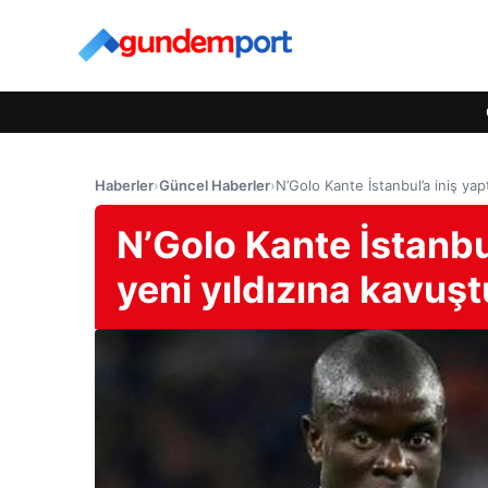
Haberler
›
Güncel Haberler
›
N’Golo Kante İstanbul’a iniş yap
N’Golo Kante İstanbu
yeni yıldızına kavuşt