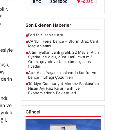
BTC
3065000
▼ -0.28%
lir.
z
i
Son Eklenen Haberler
Fed faizi sabit tuttu
■
CANLI | Fenerbahçe – Sturm Graz Canlı
■
Maç Anlatımı
esiyle
Altın fiyatları canlı grafik 22 Mayıs: Altın
■
fiyatları ne oldu, düştü mü, çıktı mı?
Gram, çeyrek ve tam altın alış satış
ruşu,
fiyatları
ış,
Açık Alan Yaşam alanlarında Konfor ve
■
bahçe mutfağı Çözümleri
 derin
Türkiye Cumhuriyet Merkez Bankası’nın
■
Nisan Ayı Faiz Karar Tarihi ve
Ekonomistlerin Beklentileri
ndı.
nın ve
Güncel
 yüklü
ğil,