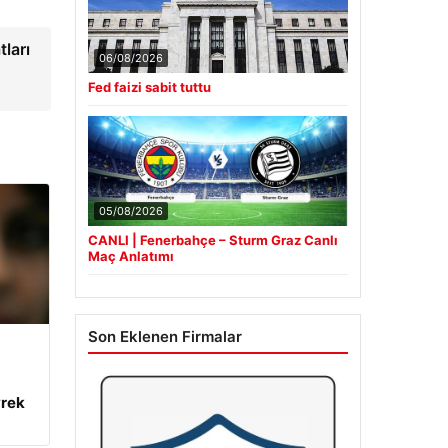
tları
06/08/2026
Fed faizi sabit tuttu
05/08/2026
CANLI | Fenerbahçe – Sturm Graz Canlı
Maç Anlatımı
Son Eklenen Firmalar
yrek