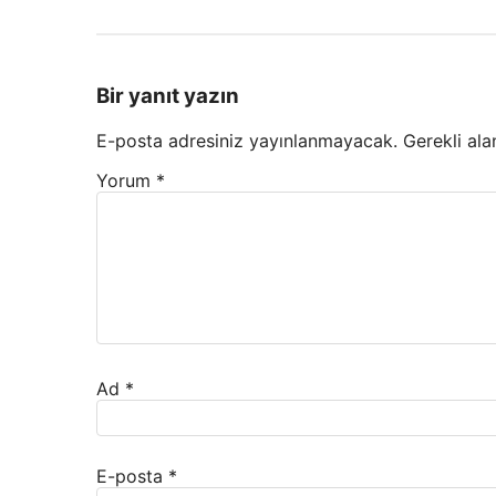
Bir yanıt yazın
E-posta adresiniz yayınlanmayacak.
Gerekli ala
Yorum
*
Ad
*
E-posta
*