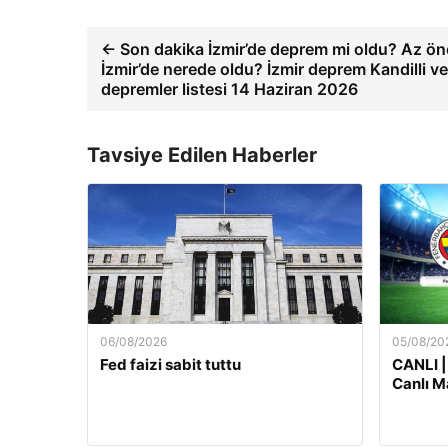
← Son dakika İzmir’de deprem mi oldu? Az ö
İzmir’de nerede oldu? İzmir deprem Kandilli 
depremler listesi 14 Haziran 2026
Tavsiye Edilen Haberler
06/08/2026
05/08/20
Fed faizi sabit tuttu
CANLI |
Canlı M