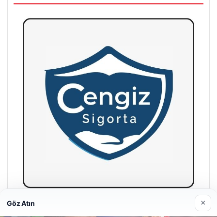
×
Göz Atın
Hastaş Beton