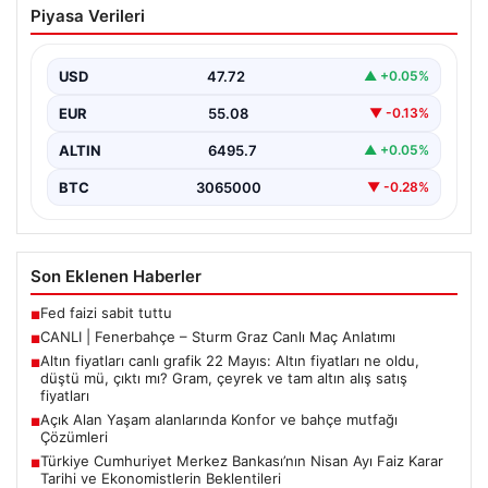
Piyasa Verileri
Maç Anlatımı
USD
47.72
▲ +0.05%
EUR
55.08
▼ -0.13%
ALTIN
6495.7
▲ +0.05%
BTC
3065000
▼ -0.28%
Son Eklenen Haberler
Fed faizi sabit tuttu
■
CANLI | Fenerbahçe – Sturm Graz Canlı Maç Anlatımı
■
Altın fiyatları canlı grafik 22 Mayıs: Altın fiyatları ne oldu,
■
düştü mü, çıktı mı? Gram, çeyrek ve tam altın alış satış
fiyatları
Açık Alan Yaşam alanlarında Konfor ve bahçe mutfağı
■
Çözümleri
Türkiye Cumhuriyet Merkez Bankası’nın Nisan Ayı Faiz Karar
■
Tarihi ve Ekonomistlerin Beklentileri