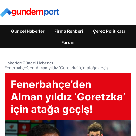
Güncel Haberler
Firma Rehberi
Çerez Politikası
Forum
Haberler
›
Güncel Haberler
›
Fenerbahçe’den Alman yıldız ‘Goretzka’ için atağa geçiş!
Fenerbahçe’den
Alman yıldız ‘Goretzka’
için atağa geçiş!