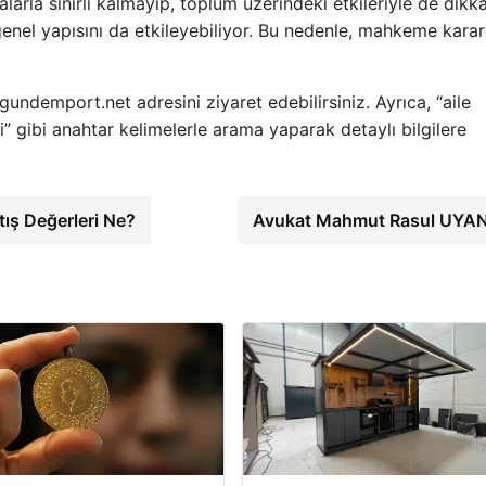
rla sınırlı kalmayıp, toplum üzerindeki etkileriyle de dikk
genel yapısını da etkileyebiliyor. Bu nedenle, mahkeme kararl
undemport.net adresini ziyaret edebilirsiniz. Ayrıca, “aile
” gibi anahtar kelimelerle arama yaparak detaylı bilgilere
tış Değerleri Ne?
Avukat Mahmut Rasul UYA