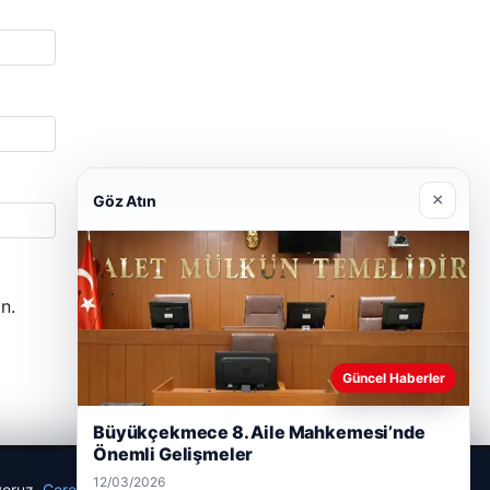
×
Göz Atın
n.
Güncel Haberler
Büyükçekmece 8. Aile Mahkemesi’nde
Önemli Gelişmeler
12/03/2026
ıyoruz.
Çerez Politikamız
Reddet
Kabul Et