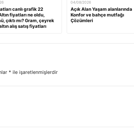
26
04/08/2026
yatları canlı grafik 22
Açık Alan Yaşam alanlarında
ltın fiyatları ne oldu,
Konfor ve bahçe mutfağı
ü, çıktı mı? Gram, çeyrek
Çözümleri
ltın alış satış fiyatları
nlar
*
ile işaretlenmişlerdir