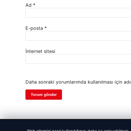
Ad
*
E-posta
*
İnternet sitesi
Daha sonraki yorumlarımda kullanılması için adı
© 2026 Gündem Port – Güncel Haberler
Web sitemizi nasıl kullandığınızı daha iyi anlayabilmek,