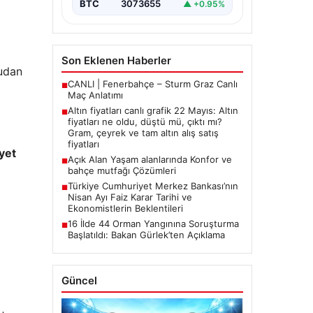
BTC
3073655
▲ +0.95%
Son Eklenen Haberler
rudan
CANLI | Fenerbahçe – Sturm Graz Canlı
■
Maç Anlatımı
Altın fiyatları canlı grafik 22 Mayıs: Altın
■
fiyatları ne oldu, düştü mü, çıktı mı?
Gram, çeyrek ve tam altın alış satış
fiyatları
yet
Açık Alan Yaşam alanlarında Konfor ve
■
bahçe mutfağı Çözümleri
Türkiye Cumhuriyet Merkez Bankası’nın
■
Nisan Ayı Faiz Karar Tarihi ve
Ekonomistlerin Beklentileri
16 İlde 44 Orman Yangınına Soruşturma
■
Başlatıldı: Bakan Gürlek’ten Açıklama
Güncel