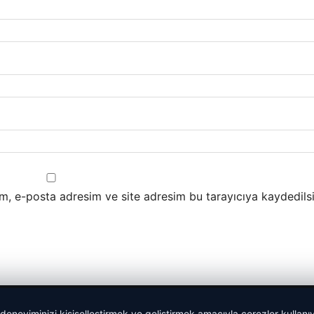
m, e-posta adresim ve site adresim bu tarayıcıya kaydedilsi
 deneyiminizi kişiselleştirmek ve geliştirmek amacıyla çerezler kullan