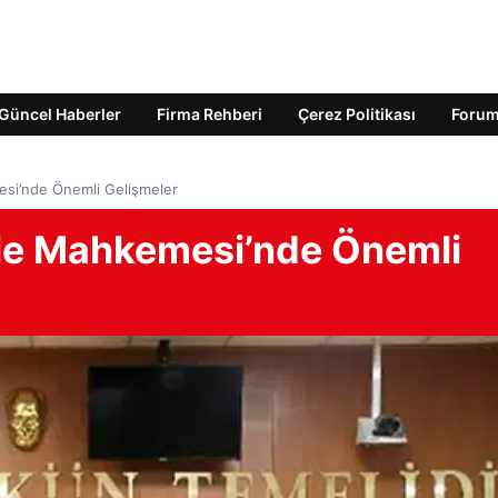
Güncel Haberler
Firma Rehberi
Çerez Politikası
Foru
si’nde Önemli Gelişmeler
le Mahkemesi’nde Önemli