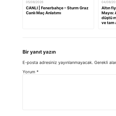
05/08/2026
04/08/20
CANLI | Fenerbahçe – Sturm Graz
Altın fi
Canlı Maç Anlatımı
Mayıs: A
düştü m
ve tam a
Bir yanıt yazın
E-posta adresiniz yayınlanmayacak.
Gerekli ala
Yorum
*