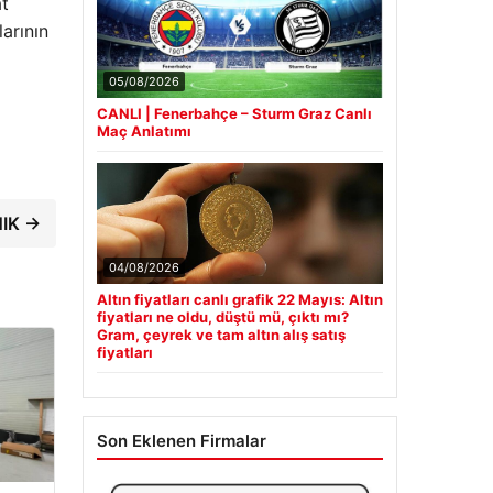
at
arının
05/08/2026
CANLI | Fenerbahçe – Sturm Graz Canlı
Maç Anlatımı
NIK →
04/08/2026
Altın fiyatları canlı grafik 22 Mayıs: Altın
fiyatları ne oldu, düştü mü, çıktı mı?
Gram, çeyrek ve tam altın alış satış
fiyatları
Son Eklenen Firmalar