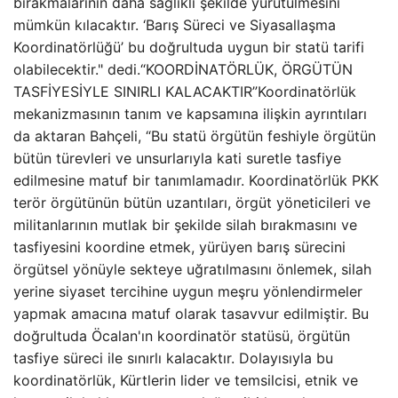
bırakmalarının daha sağlıklı şekilde yürütülmesini
mümkün kılacaktır. ‘Barış Süreci ve Siyasallaşma
Koordinatörlüğü’ bu doğrultuda uygun bir statü tarifi
olabilecektir." dedi.“KOORDİNATÖRLÜK, ÖRGÜTÜN
TASFİYESİYLE SINIRLI KALACAKTIR”Koordinatörlük
mekanizmasının tanım ve kapsamına ilişkin ayrıntıları
da aktaran Bahçeli, “Bu statü örgütün feshiyle örgütün
bütün türevleri ve unsurlarıyla kati suretle tasfiye
edilmesine matuf bir tanımlamadır. Koordinatörlük PKK
terör örgütünün bütün uzantıları, örgüt yöneticileri ve
militanlarının mutlak bir şekilde silah bırakmasını ve
tasfiyesini koordine etmek, yürüyen barış sürecini
örgütsel yönüyle sekteye uğratılmasını önlemek, silah
yerine siyaset tercihine uygun meşru yönlendirmeler
yapmak amacına matuf olarak tasavvur edilmiştir. Bu
doğrultuda Öcalan'ın koordinatör statüsü, örgütün
tasfiye süreci ile sınırlı kalacaktır. Dolayısıyla bu
koordinatörlük, Kürtlerin lider ve temsilcisi, etnik ve