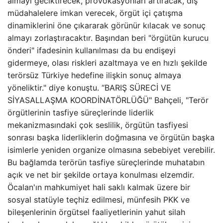
almayı geciktirecek, provokasyonları artıracak, dış
müdahalelere imkan verecek, örgüt içi çatışma
dinamiklerini öne çıkararak görünür kılacak ve sonuç
almayı zorlaştıracaktır. Başından beri "örgütün kurucu
önderi" ifadesinin kullanılması da bu endişeyi
gidermeye, olası riskleri azaltmaya ve en hızlı şekilde
terörsüz Türkiye hedefine ilişkin sonuç almaya
yöneliktir." diye konuştu. “BARIŞ SÜRECİ VE
SİYASALLAŞMA KOORDİNATÖRLÜĞÜ" Bahçeli, "Terör
örgütlerinin tasfiye süreçlerinde liderlik
mekanizmasındaki çok seslilik, örgütün tasfiyesi
sonrası başka liderliklerin doğmasına ve örgütün başka
isimlerle yeniden organize olmasına sebebiyet verebilir.
Bu bağlamda terörün tasfiye süreçlerinde muhatabın
açık ve net bir şekilde ortaya konulması elzemdir.
Öcalan'ın mahkumiyet hali saklı kalmak üzere bir
sosyal statüyle teçhiz edilmesi, münfesih PKK ve
bileşenlerinin örgütsel faaliyetlerinin yahut silah