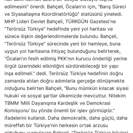
edilmesini" önerdi. Bahçeli, Öcalan'ın için, "Barış Süreci
ve Siyasallaşma Koordinatörlüğü" statüsünü yineledi.
MHP Lideri Devlet Bahçeli, TÜRKGÜN Gazetesi'ne
“Terörsüz Türkiye” hedefinde yeni yol haritası ve
sürece ilişkin değerlendirmelerde bulundu. Bahçeli,
“Terörsüz Türkiye” sürecinde yeni bir hamleye, buna
uygun yol haritasına ihtiyaç bulunduğunu belirterek,
"Öcalan'ın fesih edilmiş PKK'nın kurucu önderliği yerine
örgüt üzerindeki etkinliğini sürdürebileceği bir yapı
inşa edilmeli." dedi. Terörsüz Türkiye hedefinin doğru
zamanda atılan doğru adımlarla gerçeğe dönüşmekte
olduğunu belirten Bahçeli, "Bunu mümkün kılacak siyasi
hukuki ve sosyal şartlar ülkemizde mevcuttur. Nitekim
TBMM ‘Milli Dayanışma Kardeşlik ve Demokrasi
Komisyonu’ bu yönde önemli bir işlev görmüştür."
ifadelerini kullandı. Daha demokratik, daha güçlü, daha
müreffeh bir Türkiye'nin herkesin ortak arzusu
olduğunu vurgulayan Bahçeli, "Terörsüz Türkiye böylesi