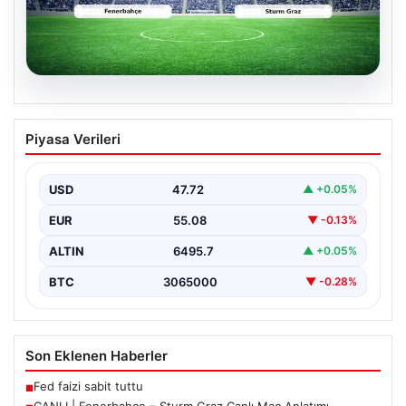
05.08.2026
CANLI | Fenerbahçe – Sturm Graz Canlı
Piyasa Verileri
Maç Anlatımı
USD
47.72
▲ +0.05%
EUR
55.08
▼ -0.13%
ALTIN
6495.7
▲ +0.05%
BTC
3065000
▼ -0.28%
Son Eklenen Haberler
Fed faizi sabit tuttu
■
CANLI | Fenerbahçe – Sturm Graz Canlı Maç Anlatımı