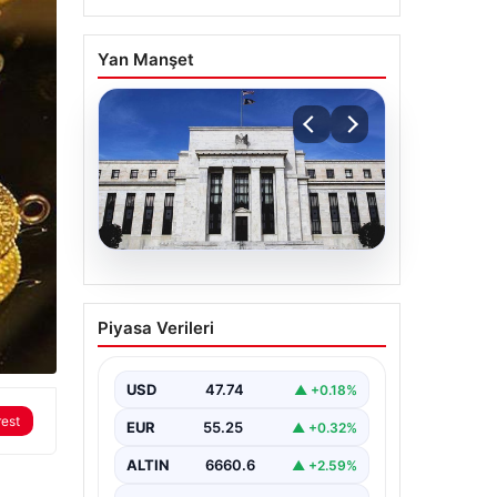
Yan Manşet
06.08.2026
Fed faizi sabit tuttu
Piyasa Verileri
USD
47.74
▲ +0.18%
rest
EUR
55.25
▲ +0.32%
ALTIN
6660.6
▲ +2.59%