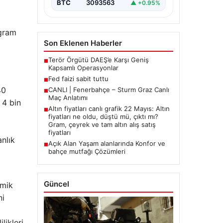
BTC
3093563
▲ +0.95%
 gram
Son Eklenen Haberler
Terör Örgütü DAEŞ’e Karşı Geniş
■
Kapsamlı Operasyonlar
Fed faizi sabit tuttu
■
40
CANLI | Fenerbahçe – Sturm Graz Canlı
■
Maç Anlatımı
 4 bin
Altın fiyatları canlı grafik 22 Mayıs: Altın
■
fiyatları ne oldu, düştü mü, çıktı mı?
Gram, çeyrek ve tam altın alış satış
fiyatları
anlık
Açık Alan Yaşam alanlarında Konfor ve
■
bahçe mutfağı Çözümleri
Güncel
omik
ni
likleri