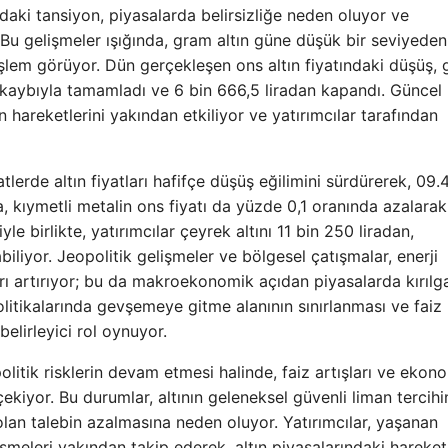
ındaki tansiyon, piyasalarda belirsizliğe neden oluyor ve
r. Bu gelişmeler ışığında, gram altın güne düşük bir seviyeden
işlem görüyor. Dün gerçekleşen ons altın fiyatındaki düşüş,
kaybıyla tamamladı ve 6 bin 666,5 liradan kapandı. Güncel
ın hareketlerini yakından etkiliyor ve yatırımcılar tarafından
tlerde altın fiyatları hafifçe düşüş eğilimini sürdürerek, 09.
a, kıymetli metalin ons fiyatı da yüzde 0,1 oranında azalarak
e birlikte, yatırımcılar çeyrek altını 11 bin 250 liradan,
biliyor. Jeopolitik gelişmeler ve bölgesel çatışmalar, enerji
rı artırıyor; bu da makroekonomik açıdan piyasalarda kırılg
litikalarında gevşemeye gitme alanının sınırlanması ve faiz
 belirleyici rol oynuyor.
politik risklerin devam etmesi halinde, faiz artışları ve ekon
çekiyor. Bu durumlar, altının geleneksel güvenli liman tercihi
olan talebin azalmasına neden oluyor. Yatırımcılar, yaşanan
şmeleri yakından takip ederek, altın piyasalarındaki hareketli