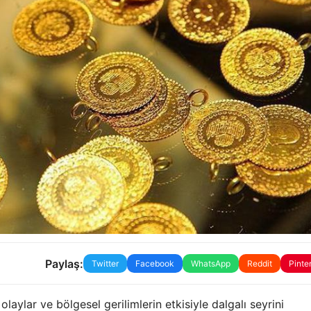
Paylaş:
Twitter
Facebook
WhatsApp
Reddit
Pinte
olaylar ve bölgesel gerilimlerin etkisiyle dalgalı seyrini