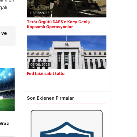
galı
07/08/2026
Terör Örgütü DAEŞ’e Karşı Geniş
Kapsamlı Operasyonlar
 ve
06/08/2026
Fed faizi sabit tuttu
Son Eklenen Firmalar
Graz