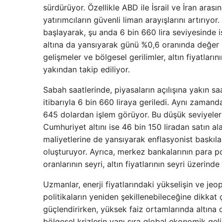
sürdürüyor. Özellikle ABD ile İsrail ve İran aras
yatırımcıların güvenli liman arayışlarını artırıyo
başlayarak, şu anda 6 bin 660 lira seviyesinde 
altına da yansıyarak günü %0,6 oranında değer 
gelişmeler ve bölgesel gerilimler, altın fiyatların
yakından takip ediliyor.
Sabah saatlerinde, piyasaların açılışına yakın saa
itibarıyla 6 bin 660 liraya geriledi. Aynı zamand
645 dolardan işlem görüyor. Bu düşük seviyeleriyl
Cumhuriyet altını ise 46 bin 150 liradan satın ala
maliyetlerine de yansıyarak enflasyonist baskıla
oluşturuyor. Ayrıca, merkez bankalarının para po
oranlarının seyri, altın fiyatlarının seyri üzerinde
Uzmanlar, enerji fiyatlarındaki yükselişin ve jeo
politikaların yeniden şekillenebileceğine dikkat 
güçlendirirken, yüksek faiz ortamlarında altına 
bölgesel krizlerin yanı sıra global ekonomik geli